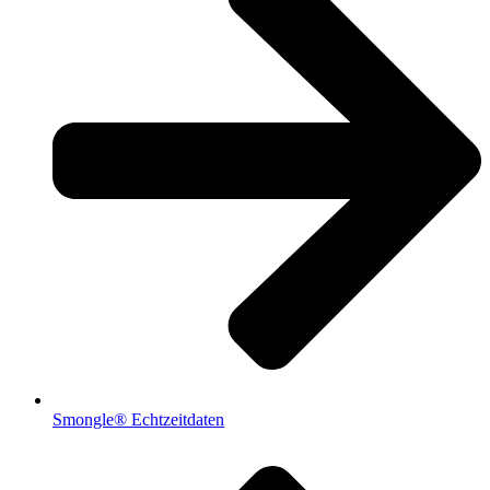
Smongle® Echtzeitdaten