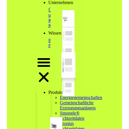
Unternehmen
Über
uns
Karriere
Kontakt
Wissen
Blog
FAQs
Produkte
Energiegemeinschaften
Gemeinschaftliche
Erzeugungsanlagen
Smongle®
Echtzeitdaten
Fronius
Echtzeitdaten