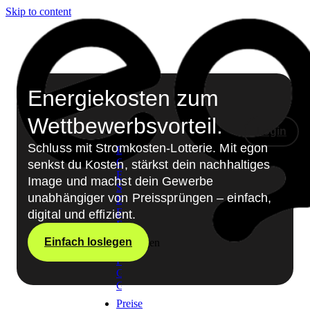
Skip to content
Energiekosten zum
Wettbewerbsvorteil.
Login
Produkte
Schluss mit Stromkosten-Lotterie. Mit egon
Energiegemeinschaften
Gemeinschaftliche
senkst du Kosten, stärkst dein nachhaltiges
Erzeugungsanlagen
Image und machst dein Gewerbe
Smongle®
unabhängiger von Preissprüngen – einfach,
Echtzeitdaten
Fronius
digital und effizient.
Echtzeitdaten
Einfach loslegen
Lösungen
Privat
Gewerbe
Gemeinden
Preise