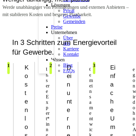
Lösungen
Werde unabhängiger von Preissprüngen und externen Anbietern –
Privat
mit stabileren Kosten und besserer Planbarkeit.
Gewerbe
Gemeinden
Preise
Unternehmen
Über
In 3 Schritten zum Energievorteil
uns
Karriere
für Gewerbe.
Kontakt
Wissen
Blog
1
2
3
K
D
Ei
U
G
e
FAQs
n
e
g
o
ei
nf
s
m
o
s
n
a
er
ei
n
e
n
t
u
c
E
s
ir
e
nt
h
x
a
d
p
m
o
n
e
e
er
e
h
l
r
U
t*
nt
n
in
w
e
o
n
m
n
ic
s
e
s
e
k
u