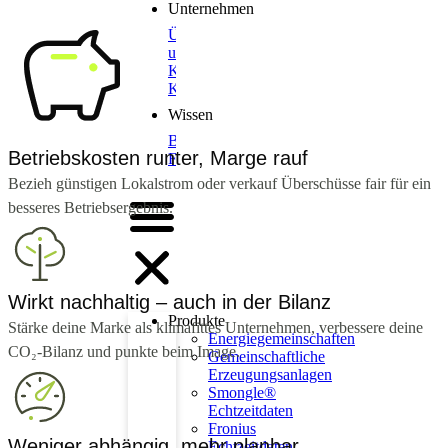
Unternehmen
Über
uns
Karriere
Kontakt
Wissen
Blog
Betriebskosten runter, Marge rauf
FAQs
Bezieh günstigen Lokalstrom oder verkauf Überschüsse fair für ein
besseres Betriebsergebnis.
Wirkt nachhaltig – auch in der Bilanz
Produkte
Stärke deine Marke als klimafittes Unternehmen, verbessere deine
Energiegemeinschaften
CO₂-Bilanz und punkte beim Image.
Gemeinschaftliche
Erzeugungsanlagen
Smongle®
Echtzeitdaten
Fronius
Weniger abhängig, mehr planbar
Echtzeitdaten