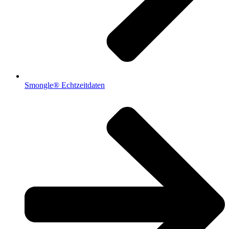
Smongle® Echtzeitdaten