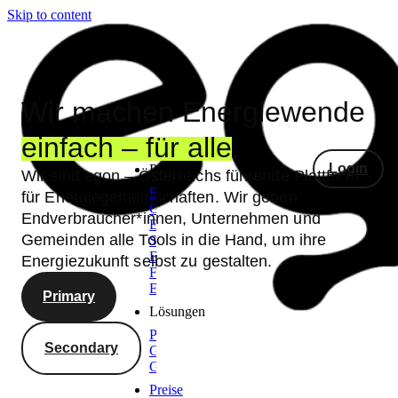
Skip to content
Wir machen Energiewende
einfach – für alle
.
Login
Produkte
Wir sind egon – Österreichs führende Plattform
Energiegemeinschaften
für Energiegemeinschaften. Wir geben
Gemeinschaftliche
Endverbraucher*innen, Unternehmen und
Erzeugungsanlagen
Gemeinden alle Tools in die Hand, um ihre
Smongle®
Echtzeitdaten
Energiezukunft selbst zu gestalten.
Fronius
Echtzeitdaten
Primary
Lösungen
Privat
Secondary
Gewerbe
Gemeinden
Preise