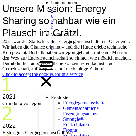
Unternehmen
Unsere Mission: Energy
Über
uns
Sharing so nahbar wie ein
Karriere
Kontakt
Plausch im Grätzl.
Wissen
2021 war der Startschuss für Energiegemeinschaften in Österreich.
Blog
Wir haben die Chance erkannt – und die Hürde erlebt: technische
FAQs
Komplexität. Deshalb haben wir egon gebaut – mit einer Mission:
den Weg zur Energiegemeinschaft so einfach wie möglich machen.
Damit du dich aufs Wesentliche konzentrieren kannst – auf
Gemeinschaft, auf Ersparnis, auf nachhaltige Zukunft.
Click to accept the cookies for this service
2021
Produkte
Energiegemeinschaften
Gründung von egon.
Gemeinschaftliche
Erzeugungsanlagen
Smongle®
Echtzeitdaten
2022
Fronius
Erste egon-Energiegemeinschaft live.
Echtzeitdaten