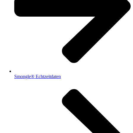
Smongle® Echtzeitdaten