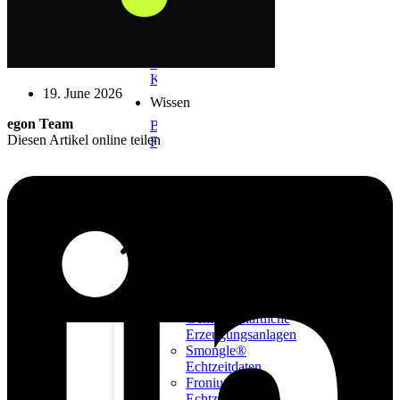
Unternehmen
Über
uns
Karriere
Kontakt
19. June 2026
Wissen
egon Team
Blog
Diesen Artikel online teilen
FAQs
Produkte
Energiegemeinschaften
Gemeinschaftliche
Erzeugungsanlagen
Smongle®
Echtzeitdaten
Fronius
Echtzeitdaten