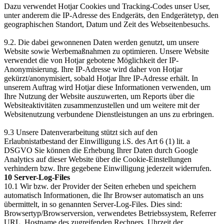
Dazu verwendet Hotjar Cookies und Tracking-Codes unser User,
unter anderem die IP-Adresse des Endgeräts, den Endgerätetyp, den
geographischen Standort, Datum und Zeit des Webseitenbesuchs.
9.2. Die dabei gewonnenen Daten werden genutzt, um unsere
Website sowie Werbemaßnahmen zu optimieren. Unsere Website
verwendet die von Hotjar gebotene Möglichkeit der IP-
Anonymisierung. Ihre IP-Adresse wird daher von Hotjar
gekürzt/anonymisiert, sobald Hotjar Ihre IP-Adresse erhält. In
unserem Auftrag wird Hotjar diese Informationen verwenden, um
Ihre Nutzung der Website auszuwerten, um Reports über die
Websiteaktivitäten zusammenzustellen und um weitere mit der
Websitenutzung verbundene Dienstleistungen an uns zu erbringen.
9.3 Unsere Datenverarbeitung stützt sich auf den
Erlaubnistatbestand der Einwilligung i.S. des Art 6 (1) lit. a
DSGVO Sie können die Erhebung Ihrer Daten durch Google
Analytics auf dieser Website über die Cookie-Einstellungen
verhindern bzw. Ihre gegebene Einwilligung jederzeit widerrufen.
10 Server-Log-Files
10.1 Wir bzw. der Provider der Seiten erheben und speichern
automatisch Informationen, die Ihr Browser automatisch an uns
übermittelt, in so genannten Server-Log-Files. Dies sind:
Browsertyp/Browserversion, verwendetes Betriebssystem, Referrer
URL, Hostname des zugreifenden Rechners, Uhrzeit der