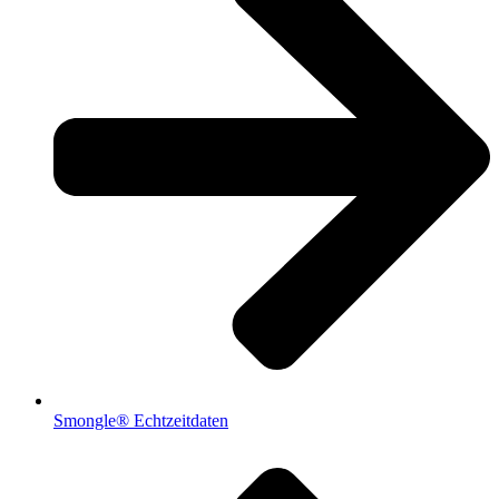
Smongle® Echtzeitdaten