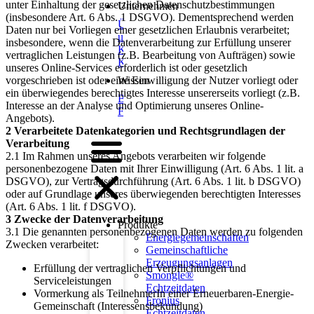
unter Einhaltung der gesetzlichen Datenschutzbestimmungen
Unternehmen
(insbesondere Art. 6 Abs. 1 DSGVO). Dementsprechend werden
Über
Daten nur bei Vorliegen einer gesetzlichen Erlaubnis verarbeitet;
uns
insbesondere, wenn die Datenverarbeitung zur Erfüllung unserer
Karriere
vertraglichen Leistungen (z.B. Bearbeitung von Aufträgen) sowie
Kontakt
unseres Online-Services erforderlich ist oder gesetzlich
vorgeschrieben ist oder eine Einwilligung der Nutzer vorliegt oder
Wissen
ein überwiegendes berechtigtes Interesse unsererseits vorliegt (z.B.
Blog
Interesse an der Analyse und Optimierung unseres Online-
FAQs
Angebots).
2 Verarbeitete Datenkategorien und Rechtsgrundlagen der
Verarbeitung
2.1 Im Rahmen unseres Angebots verarbeiten wir folgende
personenbezogene Daten mit Ihrer Einwilligung (Art. 6 Abs. 1 lit. a
DSGVO), zur Vertragsdurchführung (Art. 6 Abs. 1 lit. b DSGVO)
oder auf Grundlage unseres überwiegenden berechtigten Interesses
(Art. 6 Abs. 1 lit. f DSGVO).
3 Zwecke der Datenverarbeitung
Produkte
3.1 Die genannten personenbezogenen Daten werden zu folgenden
Energiegemeinschaften
Zwecken verarbeitet:
Gemeinschaftliche
Erzeugungsanlagen
Erfüllung der vertraglichen Verpflichtungen und
Smongle®
Serviceleistungen
Echtzeitdaten
Vormerkung als TeilnehmerIn einer Erneuerbaren-Energie-
Fronius
Gemeinschaft (Interessensbekundung)
Echtzeitdaten