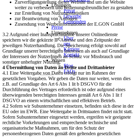
Zurverfügungstellung dieser Website und um die Website
Lösungen
weiter zu verbessern und bedienungsfreundlicher zu gestalten
Privat
zur Erstellung von Nutzungsstatistiken
Gewerbe
zur Beantwortung von Anfragen
Gemeinden
Zusendung von Werbeinformationen der E.GON GmbH
Preise
Unternehmen
3.2 Aufgrund einer Inanspruchnahme unserer Onlinedienste
Über
speichern wir die gekürzte IP-Adresse und den Zeitpunkt der
uns
jeweiligen Nutzerhandlung. Die Speicherung erfolgt sowohl auf
Karriere
Grundlage unserer berechtigten Interessen als auch auf Grundlage
Kontakt
der Interessen der NutzerInnen an Schutz vor Missbrauch und
Wissen
sonstiger unbefugter Nutzung.
Blog
4 Übermittlung von Daten an Dritte und Drittanbieter
FAQs
4.1 Eine Weitergabe von Daten erfolgt nur im Rahmen der
gesetzlichen Vorgaben. Wir geben die Daten nur weiter, wenn dies
z.B. auf Grundlage des Art 6 Abs 1 lit b DSGVO für die
Durchführung des Vertrages erforderlich ist oder aufgrund eines
überwiegenden berechtigten Interesses gemäß Art 6 Abs 1 lit f
DSGVO an einem wirtschaftlichen und effektiven Betrieb.
4.2 Sofern wir Subunternehmer einsetzen, befinden sich diese in der
EU oder im EWR. Eine Weitergabe in Drittstaaten findet nicht statt.
Sofern Subunternehmer eingesetzt werden, ergreifen wir geeignete
rechtliche Vorkehrungen und entsprechende technische und
organisatorische Maßnahmen, um für den Schutz der
personenbezogenen Daten gemäß den geltenden gesetzlichen