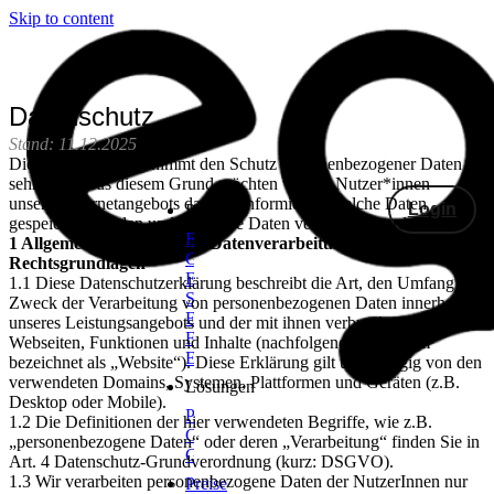
Skip to content
Datenschutz
Stand: 11.12.2025
Die E.GON GmbH nimmt den Schutz personenbezogener Daten
sehr ernst. Aus diesem Grund möchten wir die Nutzer*innen
unseres Internetangebots darüber informieren, welche Daten
Login
Produkte
gespeichert werden und wie diese Daten verwendet werden.
Energiegemeinschaften
1 Allgemeine Angaben zur Datenverarbeitung und den
Gemeinschaftliche
Rechtsgrundlagen
Erzeugungsanlagen
1.1 Diese Datenschutzerklärung beschreibt die Art, den Umfang und
Smongle®
Zweck der Verarbeitung von personenbezogenen Daten innerhalb
Echtzeitdaten
unseres Leistungsangebots und der mit ihnen verbundenen
Fronius
Webseiten, Funktionen und Inhalte (nachfolgend gemeinsam
Echtzeitdaten
bezeichnet als „Website“). Diese Erklärung gilt unabhängig von den
verwendeten Domains, Systemen, Plattformen und Geräten (z.B.
Lösungen
Desktop oder Mobile).
Privat
1.2 Die Definitionen der hier verwendeten Begriffe, wie z.B.
Gewerbe
„personenbezogene Daten“ oder deren „Verarbeitung“ finden Sie in
Gemeinden
Art. 4 Datenschutz-Grundverordnung (kurz: DSGVO).
1.3 Wir verarbeiten personenbezogene Daten der NutzerInnen nur
Preise