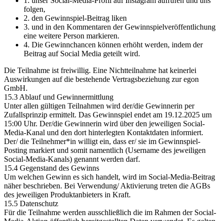
1. unser Social-Media-Profil auf Instagram aufrufen und uns
folgen,
2. den Gewinnspiel-Beitrag liken
3. und in den Kommentaren der Gewinnspielveröffentlichung
eine weitere Person markieren.
4. Die Gewinnchancen können erhöht werden, indem der
Beitrag auf Social Media geteilt wird.
Die Teilnahme ist freiwillig. Eine Nichtteilnahme hat keinerlei
Auswirkungen auf die bestehende Vertragsbeziehung zur egon
GmbH.
15.3 Ablauf und Gewinnermittlung
Unter allen gültigen Teilnahmen wird der/die Gewinnerin per
Zufallsprinzip ermittelt. Das Gewinnspiel endet am 19.12.2025 um
15:00 Uhr. Der/die Gewinnerin wird über den jeweiligen Social-
Media-Kanal und den dort hinterlegten Kontaktdaten informiert.
Der/ die Teilnehmer*in willigt ein, dass er/ sie im Gewinnspiel-
Posting markiert und somit namentlich (Username des jeweiligen
Social-Media-Kanals) genannt werden darf.
15.4 Gegenstand des Gewinns
Um welchen Gewinn es sich handelt, wird im Social-Media-Beitrag
näher beschrieben. Bei Verwendung/ Aktivierung treten die AGBs
des jeweiligen Produktanbieters in Kraft.
15.5 Datenschutz
Für die Teilnahme werden ausschließlich die im Rahmen der Social-