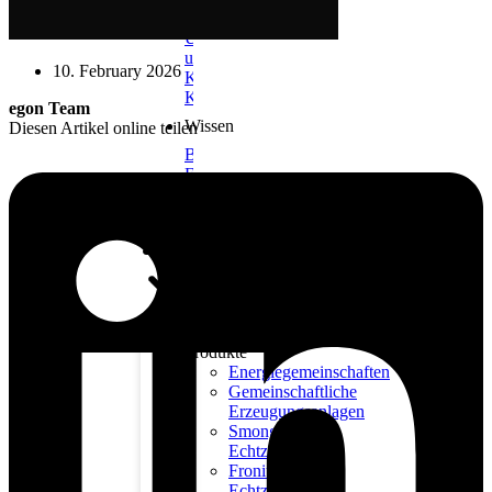
Unternehmen
Über
uns
10. February 2026
Karriere
Kontakt
egon Team
Wissen
Diesen Artikel online teilen
Blog
FAQs
Produkte
Energiegemeinschaften
Gemeinschaftliche
Erzeugungsanlagen
Smongle®
Echtzeitdaten
Fronius
Echtzeitdaten