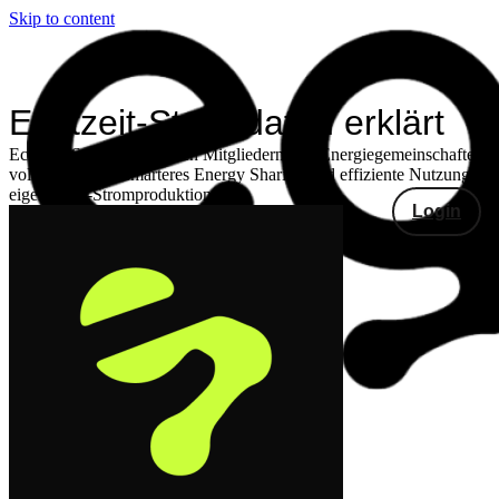
Skip to content
Echtzeit-Stromdaten erklärt
Echtzeit-Stromdaten geben Mitgliedern von Energiegemeinschaften
volle Kontrolle, smarteres Energy Sharing und effiziente Nutzung
eigener PV-Stromproduktion.
Login
Produkte
Energiegemeinschaften
Gemeinschaftliche
Erzeugungsanlagen
Smongle®
Echtzeitdaten
Fronius
Echtzeitdaten
Lösungen
Privat
Gewerbe
Gemeinden
Preise