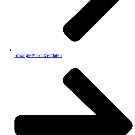
Smongle® Echtzeitdaten