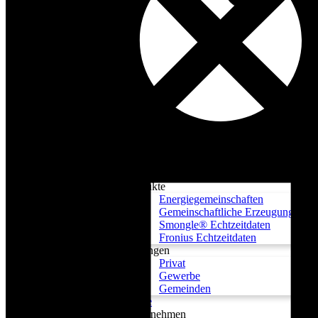
Produkte
Energiegemeinschaften
Gemeinschaftliche Erzeugungsanla
Smongle® Echtzeitdaten
Fronius Echtzeitdaten
Lösungen
Privat
Gewerbe
Gemeinden
Preise
Unternehmen