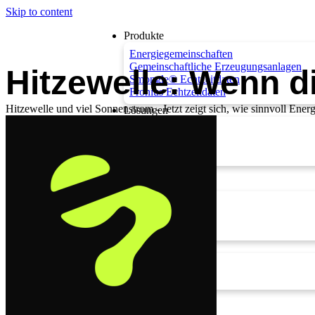
Skip to content
Produkte
Energiegemeinschaften
Gemeinschaftliche Erzeugungsanlagen
Hitzewelle: Wenn di
Smongle® Echtzeitdaten
Fronius Echtzeitdaten
Hitzewelle und viel Sonnenstrom - Jetzt zeigt sich, wie sinnvoll Ene
Lösungen
Privat
Gewerbe
Gemeinden
Preise
Unternehmen
Über uns
Karriere
Kontakt
Wissen
Blog
FAQs