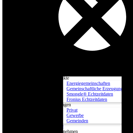
Produkte
Energiegemeinschaften
Gemeinschaftliche Erzeugungsanla
Smongle® Echtzeitdaten
Fronius Echtzeitdaten
Lösungen
Privat
Gewerbe
Gemeinden
Preise
Unternehmen