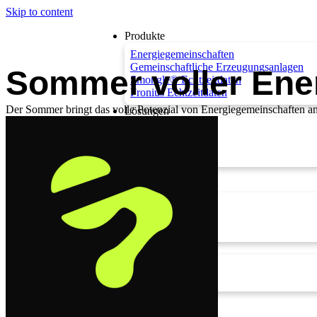
Skip to content
Produkte
Energiegemeinschaften
Gemeinschaftliche Erzeugungsanlagen
Sommer voller Ene
Smongle® Echtzeitdaten
Fronius Echtzeitdaten
Der Sommer bringt das volle Potenzial von Energiegemeinschaften a
Lösungen
Privat
Gewerbe
Gemeinden
Preise
Unternehmen
Über uns
Karriere
Kontakt
Wissen
Blog
FAQs