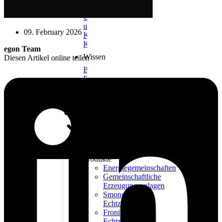
Unternehmen
Über
uns
09. February 2026
Karriere
Kontakt
egon Team
Wissen
Diesen Artikel online teilen
Blog
FAQs
Produkte
Energiegemeinschaften
Gemeinschaftliche
Erzeugungsanlagen
Smongle®
Echtzeitdaten
Fronius
Echtzeitdaten