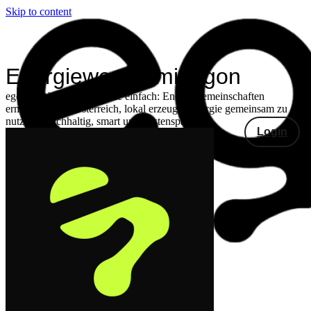
Skip to content
Energiewende mit egon
egon macht Energiewende einfach: Energiegemeinschaften
ermöglichen in Österreich, lokal erzeugte Energie gemeinsam zu
nutzen – nachhaltig, smart und kostensparend.
Login
Produkte
Energiegemeinschaften
Gemeinschaftliche
Erzeugungsanlagen
Smongle®
Echtzeitdaten
Fronius
Echtzeitdaten
Lösungen
Privat
Gewerbe
Gemeinden
Preise