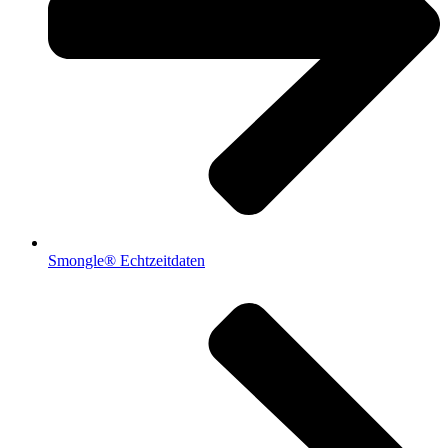
Smongle® Echtzeitdaten